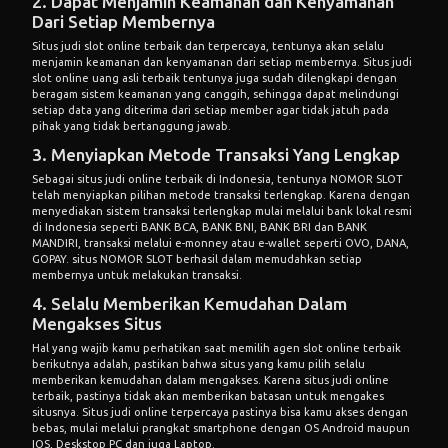
2. Dapat Menjamin Keamanan dan Kenyamanan
Dari Setiap Membernya
Situs judi slot online terbaik dan terpercaya, tentunya akan selalu
menjamin keamanan dan kenyamanan dari setiap membernya. Situs judi
slot online uang asli terbaik tentunya juga sudah dilengkapi dengan
beragam sistem keamanan yang canggih, sehingga dapat melindungi
setiap data yang diterima dari setiap member agar tidak jatuh pada
pihak yang tidak bertanggung jawab.
3. Menyiapkan Metode Transaksi Yang Lengkap
Sebagai situs judi online terbaik di Indonesia, tentunya NOMOR SLOT
telah menyiapkan pilihan metode transaksi terlengkap. Karena dengan
menyediakan sistem transaksi terlengkap mulai melalui bank lokal resmi
di Indonesia seperti BANK BCA, BANK BNI, BANK BRI dan BANK
MANDIRI, transaksi melalui e-monney atau e-wallet seperti OVO, DANA,
GOPAY. situs NOMOR SLOT berhasil dalam memudahkan setiap
membernya untuk melakukan transaksi.
4. Selalu Memberikan Kemudahan Dalam
Mengakses Situs
Hal yang wajib kamu perhatikan saat memilih agen slot online terbaik
berikutnya adalah, pastikan bahwa situs yang kamu pilih selalu
memberikan kemudahan dalam mengakses. Karena situs judi online
terbaik, pastinya tidak akan memberikan batasan untuk mengakes
situsnya. Situs judi online terpercaya pastinya bisa kamu akses dengan
bebas, mulai melalui prangkat smartphone dengan OS Android maupun
IOS, Deskstop PC dan juga Laptop.