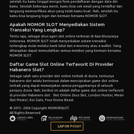
setelah itu kamu tinggal mengisi form pendaftaran dengan data diri
kamu. Setelah beberapa menit, kamu bisa cek email yang terdaftar dan
langsung memverifikasi akun yang telah kamu buat. Nah, setelah itu
kamu bisa langsung login dan bermain bersama NOMOR SLOT.
Apakah NOMOR SLOT Menyediakan Sistem
Transaksi Yang Lengkap?
Tentu saja, sebagai situs agen slot online terbesar di Asia khususnya
Indonesia. NOMOR SLOT telah menyediakan sistem transaksi
terlengkap mulai melalui bank lokal dan e-monney atau e-wallet. Yang
diharapkan dapat memudahkan semua member yang bermain bersama
NOMOR SLOT.
Daftar Game Slot Online Terfavorit Di Provider
Habanero Slot?
Sebagai salah satu provider slot online terbaik di dunia, tentunya
habanero slot selalu berinovasi dalam menciptakan game slot online
terbaik yang dapat memanjakan semua penggemarnya di seluruh
penjuru dunia. Nah, berikut ini adalah daftar game slot online terfavorit
di provider Habanero slot : Slot Online Zeus Slot, London Hunter, Mesin
Slot Presto!, Koi Gate, Four Divine Beast
© 2015 - 2026 Copyright NOMORSLOT.
All Rights Reserved.
LAPOR PUSAT