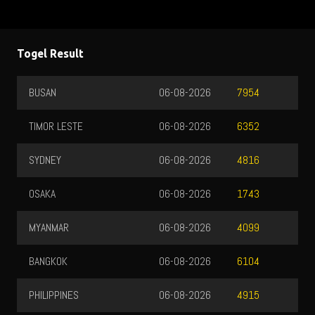
Togel Result
BUSAN
06-08-2026
7954
TIMOR LESTE
06-08-2026
6352
SYDNEY
06-08-2026
4816
OSAKA
06-08-2026
1743
MYANMAR
06-08-2026
4099
BANGKOK
06-08-2026
6104
PHILIPPINES
06-08-2026
4915