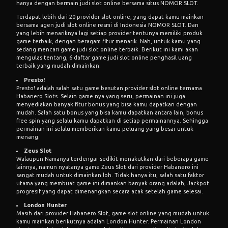
hanya dengan bermain judi slot online bersama situs NOMOR SLOT.
Terdapat lebih dari 20 provider slot online, yang dapat kamu mainkan
bersama agen judi slot online resmi di Indonesia NOMOR SLOT. Dan
yang lebih menariknya lagi setiap provider tentunya memiliki produk
game terbaik, dengan beragam fitur menarik. Nah, untuk kamu yang
sedang mencari game judi slot online terbaik. Berikut ini kami akan
mengulas tentang, 6 daftar game judi slot online penghasil uang
terbaik yang mudah dimainkan.
Presto!
Presto! adalah salah satu game besutan provider slot online ternama
Habanero Slots. Selain game nya yang seru, permainan ini juga
menyediakan banyak fitur bonus yang bisa kamu dapatkan dengan
mudah. Salah satu bonus yang bisa kamu dapatkan antara lain, bonus
free spin yang selalu kamu dapatkan di setiap permainannya. Sehingga
permainan ini selalu memberikan kamu peluang yang besar untuk
menang.
Zeus Slot
Walaupun Namanya terdengar sedikit menakutkan dari beberapa game
lainnya, namun nyatanya game Zeus Slot dari provider Habanero ini
sangat mudah untuk dimainkan loh. Tidak hanya itu, salah satu faktor
utama yang membuat game ini dimankan banyak orang adalah, Jackpot
progresif yang dapat dimenangkan secara acak setelah game selesai.
London Hunter
Masih dari provider Habanero Slot, game slot online yang mudah untuk
kamu mainkan berikutnya adalah London Hunter. Permainan London