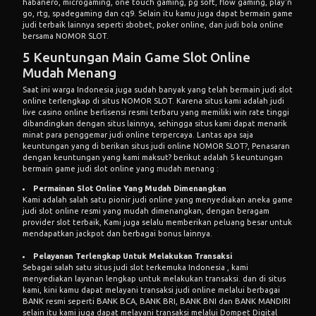
habanero, microgaming, one touch gaming, pg soft, flow gaming, play'n
go, rtg, spadegaming dan cq9. Selain itu kamu juga dapat bermain game
judi terbaik lainnya seperti sbobet, poker online, dan judi bola online
bersama NOMOR SLOT.
5 Keuntungan Main Game Slot Online
Mudah Menang
Saat ini warga Indonesia juga sudah banyak yang telah bermain judi slot
online terlengkap di situs NOMOR SLOT. Karena situs kami adalah judi
live casino online berlisensi resmi terbaru yang memiliki win rate tinggi
dibandingkan dengan situs lainnya, sehingga situs kami dapat menarik
minat para penggemar judi online terpercaya. Lantas apa saja
keuntungan yang di berikan situs judi online NOMOR SLOT?, Penasaran
dengan keuntungan yang kami maksut? berikut adalah 5 keuntungan
bermain game judi slot online yang mudah menang :
Permainan Slot Online Yang Mudah Dimenangkan
Kami adalah salah satu pionir
judi online
yang menyediakan aneka game
judi slot online resmi yang mudah dimenangkan, dengan beragam
provider slot terbaik, Kami juga selalu memberikan peluang besar untuk
mendapatkan jackpot dan berbagai bonus lainnya.
Pelayanan Terlengkap Untuk Melakukan Transaksi
Sebagai salah satu situs judi slot terkemuka Indonesia , kami
menyediakan layanan lengkap untuk melakukan transaksi. dan di situs
kami, kini kamu dapat melayani transaksi judi online melalui berbagai
BANK resmi seperti BANK BCA, BANK BRI, BANK BNI dan BANK MANDIRI
selain itu kami juga dapat melayani transaksi melalui Dompet Digital