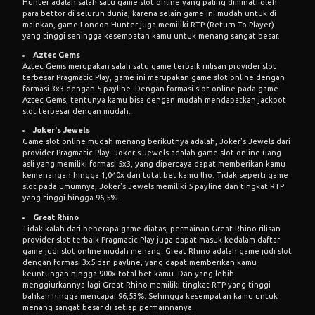
Hunter adalah salah satu game slot online yang paling diminati oleh
para bettor di seluruh dunia, karena selain game ini mudah untuk di
mainkan, game London Hunter juga memiliki RTP (Return To Player)
yang tinggi sehingga kesempatan kamu untuk menang sangat besar.
Aztec Gems
Aztec Gems merupakan salah satu game terbaik riilisan provider slot
terbesar Pragmatic Play, game ini merupakan game slot online dengan
formasi 3x3 dengan 5 payline. Dengan formasi slot online pada game
Aztec Gems, tentunya kamu bisa dengan mudah mendapatkan jackpot
slot terbesar dengan mudah.
Joker's Jewels
Game slot online mudah menang berikutnya adalah, Joker's Jewels dari
provider Pragmatic Play. Joker's Jewels adalah game slot online uang
asli yang memiliki formasi 5x3, yang dipercaya dapat memberikan kamu
kemenangan hingga 1,040x dari total bet kamu lho. Tidak seperti game
slot pada umumnya, Joker's Jewels memiliki 5 payline dan tingkat RTP
yang tinggi hingga 96,5%.
Great Rhino
Tidak kalah dari beberapa game diatas, permainan Great Rhino rilisan
provider slot terbaik Pragmatic Play juga dapat masuk kedalam daftar
game judi slot online mudah menang. Great Rhino adalah game judi slot
dengan formasi 3x5 dan payline, yang dapat memberikan kamu
keuntungan hingga 900x total bet kamu. Dan yang lebih
menggiurkannya lagi Great Rhino memiliki tingkat RTP yang tinggi
bahkan hingga mencapai 96,53%. Sehingga kesempatan kamu untuk
menang sangat besar di setiap permainnanya.