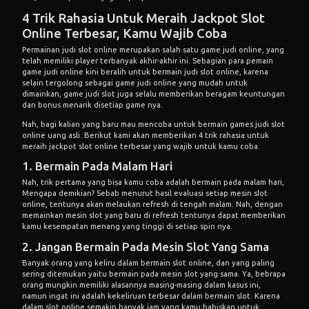
4 Trik Rahasia Untuk Meraih Jackpot Slot
Online Terbesar, Kamu Wajib Coba
Permainan judi slot online merupakan salah satu game judi online, yang
telah memiliki player terbanyak akhir-akhir ini. Sebagian para pemain
game judi online kini beralih untuk bermain judi slot online, karena
selain tergolong sebagai game judi online yang mudah untuk
dimainkan, game judi slot juga selalu memberikan beragam keuntungan
dan bonus menarik disetiap game nya.
Nah, bagi kalian yang baru mau mencoba untuk bermain games judi slot
online uang asli. Berikut kami akan memberikan 4 trik rahasia untuk
meraih jackpot slot online terbesar yang wajib untuk kamu coba.
1. Bermain Pada Malam Hari
Nah, trik pertama yang bisa kamu coba adalah bermain pada malam hari,
Mengapa demikian? Sebab menurut hasil evaluasi setiap mesin slot
online, tentunya akan melaukan refresh di tengah malam. Nah, dengan
memainkan mesin slot yang baru di refresh tentunya dapat memberikan
kamu kesempatan menang yang tinggi di setiap spin nya.
2. Jangan Bermain Pada Mesin Slot Yang Sama
Banyak orang yang keliru dalam bermain slot online, dan yang paling
sering ditemukan yaitu bermain pada mesin slot yang sama. Ya, bebrapa
orang mungkin memiliki alasannya masing-masing dalam kasus ini,
namun ingat ini adalah kekeliruan terbesar dalam bermain slot. Karena
dalam slot online semakin banyak jam yang kamu habiskan untuk