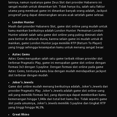
lainnya, namun nyatanya game Zeus Slot dari provider Habanero ini
sangat mudah untuk dimainkan loh. Tidak hanya itu, salah satu faktor
utama yang membuat game ini dimankan banyak orang adalah, Jackpot
progresif yang dapat dimenangkan secara acak setelah game selesai.
London Hunter
Masih dari provider Habanero Slot, game slot online yang mudah untuk
kamu mainkan berikutnya adalah London Hunter. Permainan London
Hunter adalah salah satu game slot online yang paling diminati oleh
para bettor di seluruh dunia, karena selain game ini mudah untuk di
mainkan, game London Hunter juga memiliki RTP (Return To Player)
yang tinggi sehingga kesempatan kamu untuk menang sangat besar.
Aztec Gems
Aztec Gems merupakan salah satu game terbaik riilisan provider slot
terbesar Pragmatic Play, game ini merupakan game slot online dengan
formasi 3x3 dengan 5 payline. Dengan formasi slot online pada game
Aztec Gems, tentunya kamu bisa dengan mudah mendapatkan jackpot
slot terbesar dengan mudah.
Joker's Jewels
Game slot online mudah menang berikutnya adalah, Joker's Jewels dari
provider Pragmatic Play. Joker's Jewels adalah game slot online uang
asli yang memiliki formasi 5x3, yang dipercaya dapat memberikan kamu
kemenangan hingga 1,040x dari total bet kamu lho. Tidak seperti game
slot pada umumnya, Joker's Jewels memiliki 5 payline dan tingkat RTP
yang tinggi hingga 96,5%.
Great Rhino