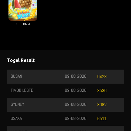
Fruit Blast
Togel Result
BUSAN
09-08-2026
0423
TIMOR LESTE
09-08-2026
3536
SYDNEY
09-08-2026
8082
OSAKA
09-08-2026
6511