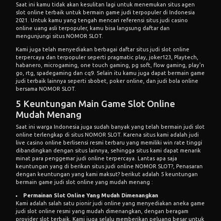
Saat ini kamu tidak akan kesulitan lagi untuk menemukan situs agen
slot online
terbaik untuk bermain game judi terpopuler di Indonesia
2021. Untuk kamu yang tengah mencari referensi situs judi casino
online uang asli terpopuler, kamu bisa langsung daftar dan
mengunjungi situs NOMOR SLOT.
Kami juga telah menyediakan berbagai daftar situs judi slot online
terpercaya dan terpopuler seperti pragmatic play, joker123, Playtech,
habanero, microgaming, one touch gaming, pg soft, flow gaming, play'n
go, rtg, spadegaming dan cq9. Selain itu kamu juga dapat bermain game
judi terbaik lainnya seperti sbobet, poker online, dan judi bola online
bersama NOMOR SLOT.
5 Keuntungan Main Game Slot Online
Mudah Menang
Saat ini warga Indonesia juga sudah banyak yang telah bermain judi slot
online terlengkap di situs NOMOR SLOT. Karena situs kami adalah judi
live casino online berlisensi resmi terbaru yang memiliki win rate tinggi
dibandingkan dengan situs lainnya, sehingga situs kami dapat menarik
minat para penggemar judi online terpercaya. Lantas apa saja
keuntungan yang di berikan situs judi online NOMOR SLOT?, Penasaran
dengan keuntungan yang kami maksut? berikut adalah 5 keuntungan
bermain game judi slot online yang mudah menang :
Permainan Slot Online Yang Mudah Dimenangkan
Kami adalah salah satu pionir
judi online
yang menyediakan aneka game
judi slot online resmi yang mudah dimenangkan, dengan beragam
provider slot terbaik, Kami juga selalu memberikan peluang besar untuk