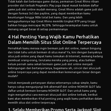
Tidak kalah dari beberapa game diatas, permainan Great Rhino rilisan
provider slot terbaik Pragmatic Play juga dapat masuk kedalam daftar
game judi slot online mudah menang. Great Rhino adalah game judi slot
dengan formasi 3x5 dan payline, yang dapat memberikan kamu
keuntungan hingga 900x total bet kamu. Dan yang lebih
menggiurkannya lagi Great Rhino memiliki tingkat RTP yang tinggi
bahkan hingga mencapai 96,53%. Sehingga kesempatan kamu untuk
menang sangat besar di setiap permainnanya.
4 Hal Penting Yang Wajib Kamu Perhatikan
Dalam Memilih Situs Slot Online Terpercaya
Pernahkah kamu merasa ingin bermain judi slot online, namun bingung
dan tidak tahu untuk bermain di situs mana? Ya, kini dengan banyaknya
situs judi online yang dapat kamu temukan di Internet, memang kadang
membuat orang-orang, terutama mereka yang jarang, atau bahkan
belum pernah sama sekali bermain game judi slot online menjadi
kebingungan dan bertanya-tanya, bagaimana sih, ciri-ciri dari situs judi
online terpercaya yang dapat memberikan kemenangan besar dengan
mudah?
Untuk menjawab pertanyaan diatas sebenarnya cukup simple, kamu
hanya cukup mengunjungi link alternatif slot online NOMOR SLOT lalu
daftar untuk bermain bersama NOMOR SLOT. Dan untuk kamu yang
ingin mengetahui cara mencari situs judi slot online terbaik, berikut
kami akan memberikan 4 hal penting yang wajib kamu perhatikan dalam
memilih situs slot online terpercaya.
1. Selalu Memberikan Promo Serta Jackpot Slot