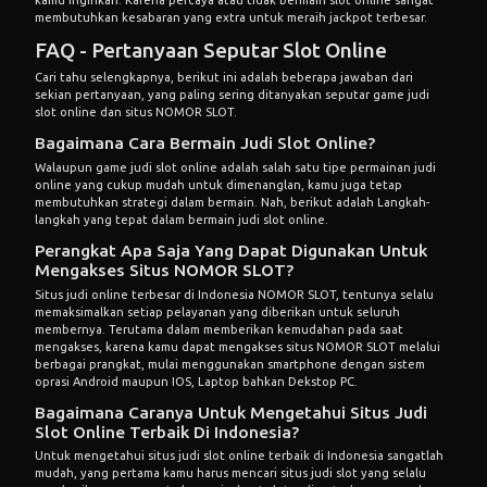
kamu inginkan. Karena percaya atau tidak bermain slot online sangat
membutuhkan kesabaran yang extra untuk meraih jackpot terbesar.
FAQ - Pertanyaan Seputar Slot Online
Cari tahu selengkapnya, berikut ini adalah beberapa jawaban dari
sekian pertanyaan, yang paling sering ditanyakan seputar game judi
slot online dan situs NOMOR SLOT.
Bagaimana Cara Bermain Judi Slot Online?
Walaupun game judi slot online adalah salah satu tipe permainan judi
online yang cukup mudah untuk dimenanglan, kamu juga tetap
membutuhkan strategi dalam bermain. Nah, berikut adalah Langkah-
langkah yang tepat dalam bermain judi slot online.
Perangkat Apa Saja Yang Dapat Digunakan Untuk
Mengakses Situs NOMOR SLOT?
Situs judi online terbesar di Indonesia NOMOR SLOT, tentunya selalu
memaksimalkan setiap pelayanan yang diberikan untuk seluruh
membernya. Terutama dalam memberikan kemudahan pada saat
mengakses, karena kamu dapat mengakses situs NOMOR SLOT melalui
berbagai prangkat, mulai menggunakan smartphone dengan sistem
oprasi Android maupun IOS, Laptop bahkan Dekstop PC.
Bagaimana Caranya Untuk Mengetahui Situs Judi
Slot Online Terbaik Di Indonesia?
Untuk mengetahui situs judi slot online terbaik di Indonesia sangatlah
mudah, yang pertama kamu harus mencari situs judi slot yang selalu