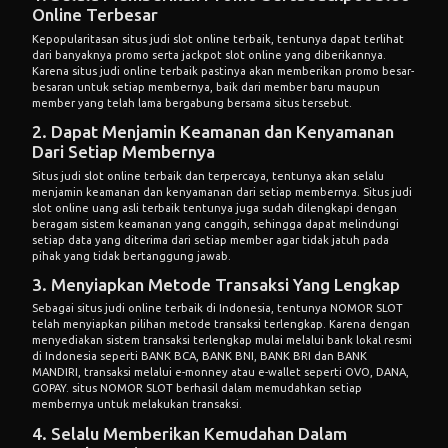
Online Terbesar
Kepopularitasan situs judi slot online terbaik, tentunya dapat terlihat
dari banyaknya promo serta jackpot slot online yang diberikannya.
Karena situs judi online terbaik pastinya akan memberikan promo besar-
besaran untuk setiap membernya, baik dari member baru maupun
member yang telah lama bergabung bersama situs tersebut.
2. Dapat Menjamin Keamanan dan Kenyamanan
Dari Setiap Membernya
Situs judi slot online terbaik dan terpercaya, tentunya akan selalu
menjamin keamanan dan kenyamanan dari setiap membernya. Situs judi
slot online uang asli terbaik tentunya juga sudah dilengkapi dengan
beragam sistem keamanan yang canggih, sehingga dapat melindungi
setiap data yang diterima dari setiap member agar tidak jatuh pada
pihak yang tidak bertanggung jawab.
3. Menyiapkan Metode Transaksi Yang Lengkap
Sebagai situs judi online terbaik di Indonesia, tentunya NOMOR SLOT
telah menyiapkan pilihan metode transaksi terlengkap. Karena dengan
menyediakan sistem transaksi terlengkap mulai melalui bank lokal resmi
di Indonesia seperti BANK BCA, BANK BNI, BANK BRI dan BANK
MANDIRI, transaksi melalui e-monney atau e-wallet seperti OVO, DANA,
GOPAY. situs NOMOR SLOT berhasil dalam memudahkan setiap
membernya untuk melakukan transaksi.
4. Selalu Memberikan Kemudahan Dalam